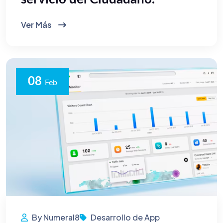
Ver Más
08
Feb
By Numeral8
Desarrollo de App