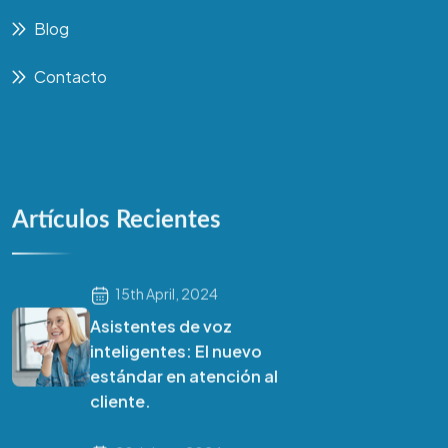
Blog
Contacto
Artículos Recientes
15th April, 2024
Habla con Numi
Asistentes de voz
Agente IA · Numeral8
inteligentes: El nuevo
estándar en atención al
cliente.