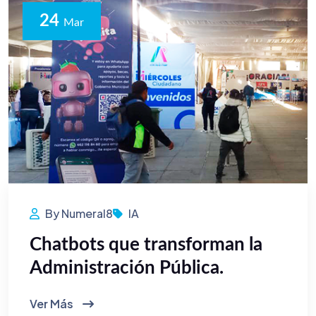
24
Mar
By Numeral8
IA
Chatbots que transforman la
Administración Pública.
Ver Más